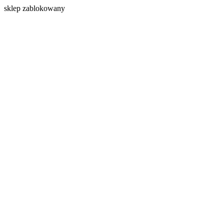
s
klep zablokowany