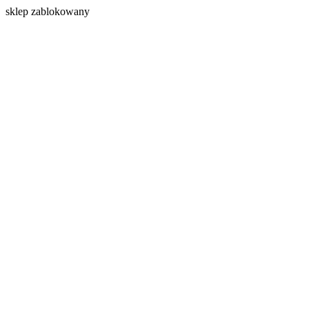
s
klep zablokowany