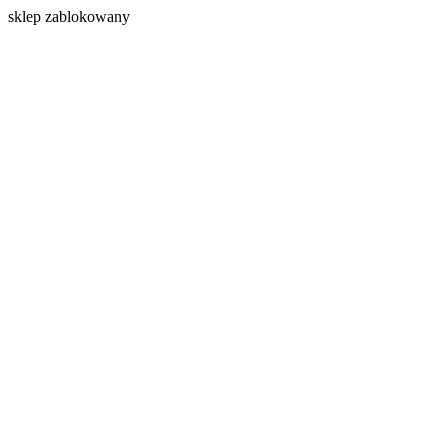
s
klep zablokowany