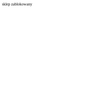
s
klep zablokowany