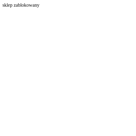
s
klep zablokowany