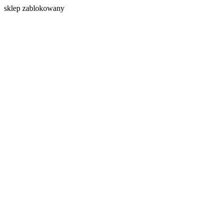
s
klep zablokowany