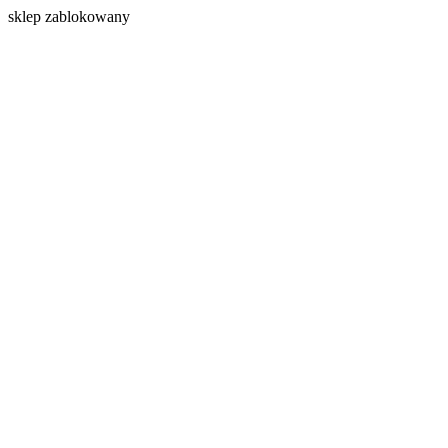
s
klep zablokowany