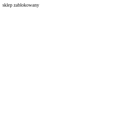
s
klep zablokowany