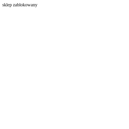
s
klep zablokowany