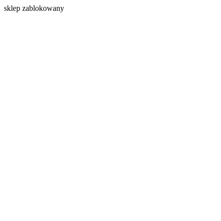
s
klep zablokowany