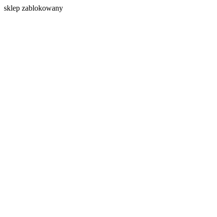
s
klep zablokowany