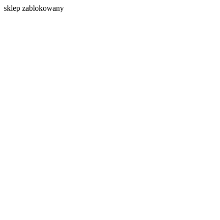
s
klep zablokowany