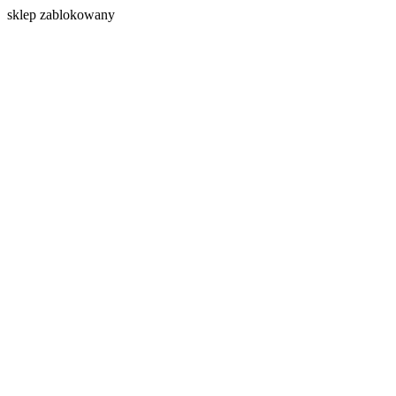
s
klep zablokowany