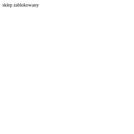
s
klep zablokowany