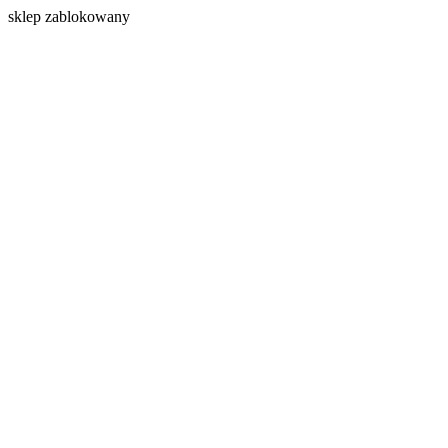
s
klep zablokowany