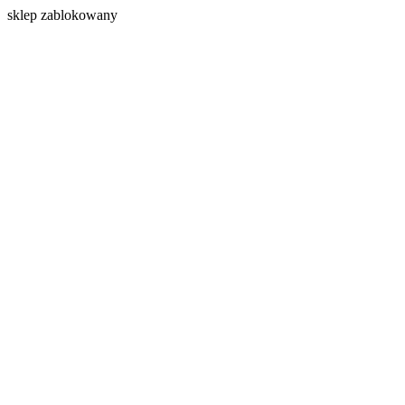
s
klep zablokowany