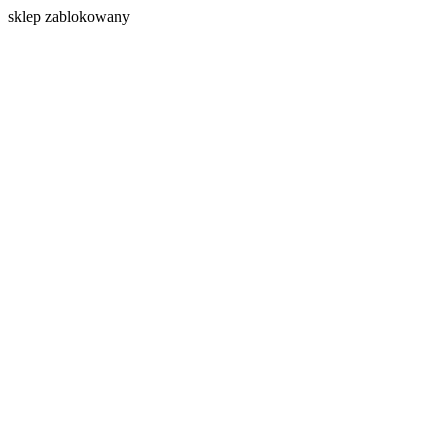
s
klep zablokowany