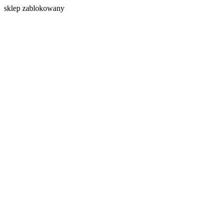
s
klep zablokowany