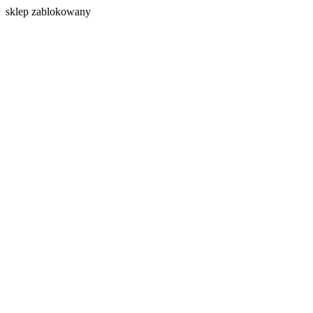
s
klep zablokowany