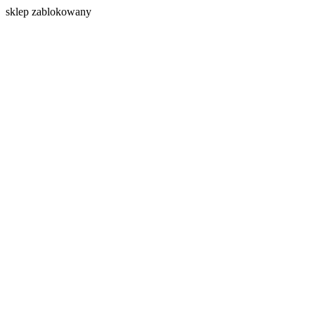
s
klep zablokowany