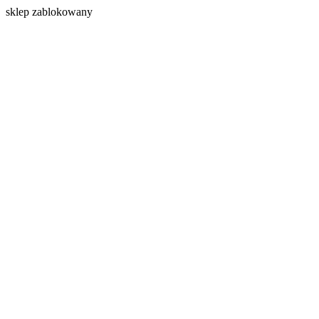
s
klep zablokowany