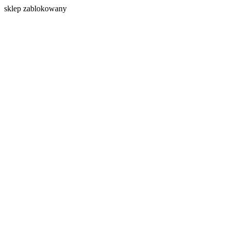
s
klep zablokowany