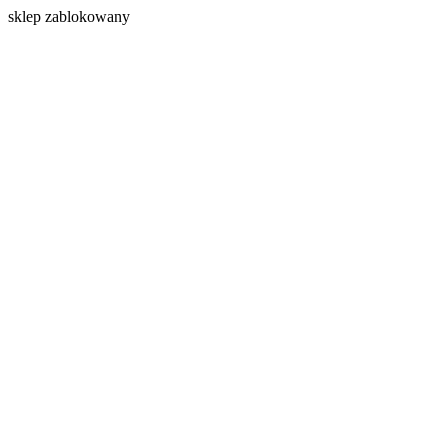
s
klep zablokowany