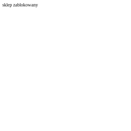
s
klep zablokowany