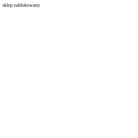
s
klep zablokowany