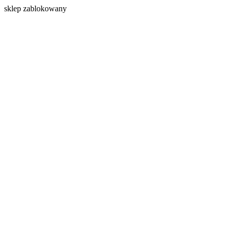
s
klep zablokowany