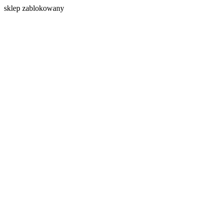
s
klep zablokowany