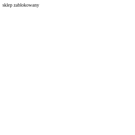
s
klep zablokowany