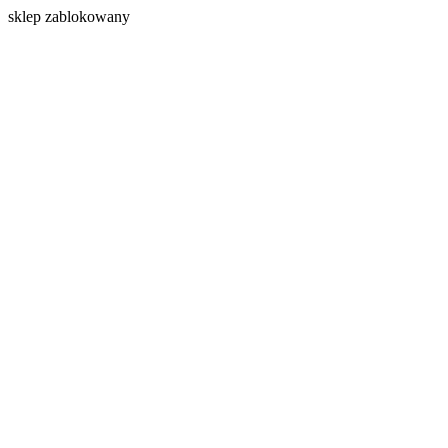
s
klep zablokowany