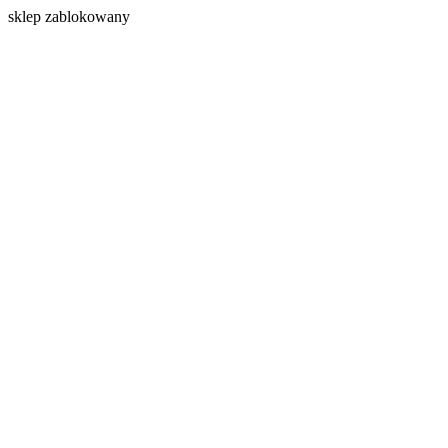
s
klep zablokowany