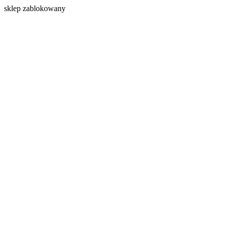
s
klep zablokowany