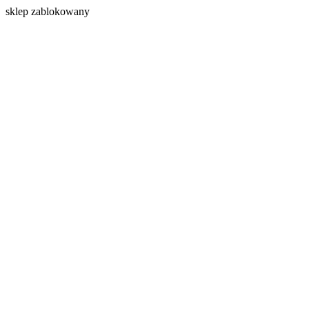
s
klep zablokowany