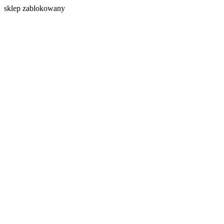
s
klep zablokowany