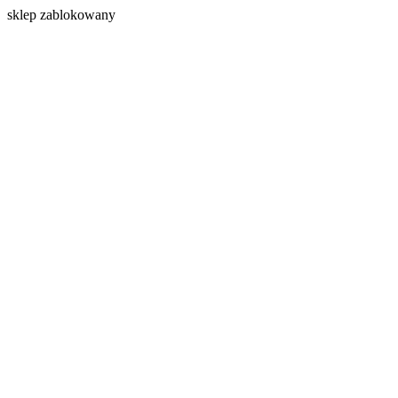
s
klep zablokowany