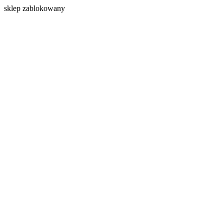
s
klep zablokowany