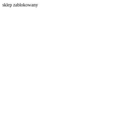
s
klep zablokowany