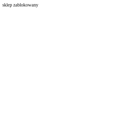
s
klep zablokowany