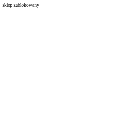
s
klep zablokowany