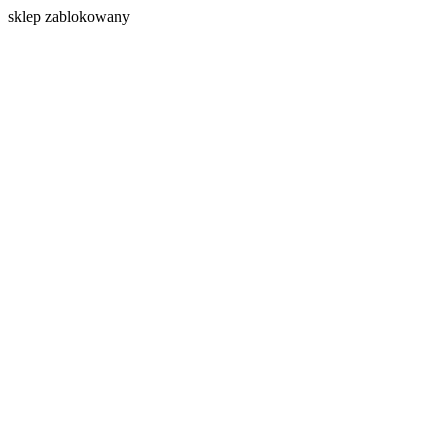
s
klep zablokowany