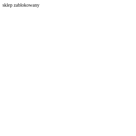
s
klep zablokowany