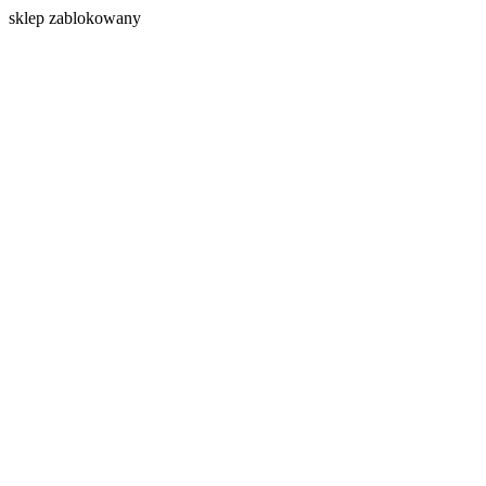
s
klep zablokowany