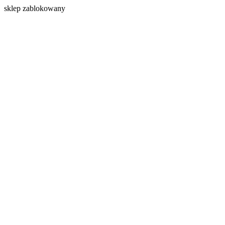
s
klep zablokowany