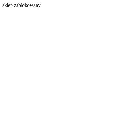
s
klep zablokowany