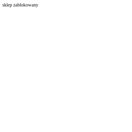
s
klep zablokowany