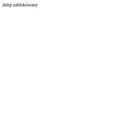
s
klep zablokowany