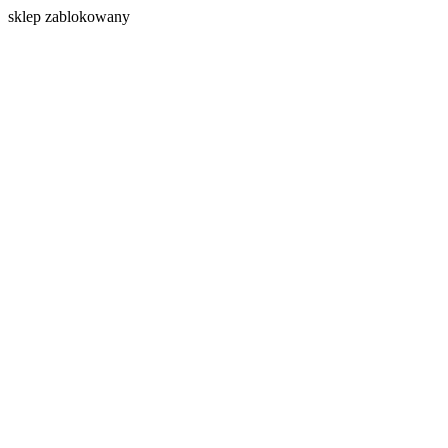
s
klep zablokowany