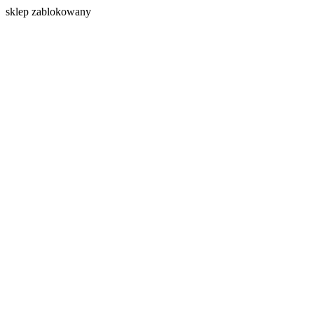
s
klep zablokowany