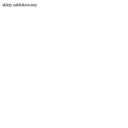
s
klep zablokowany