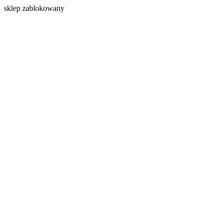
s
klep zablokowany