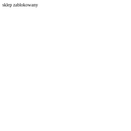
s
klep zablokowany